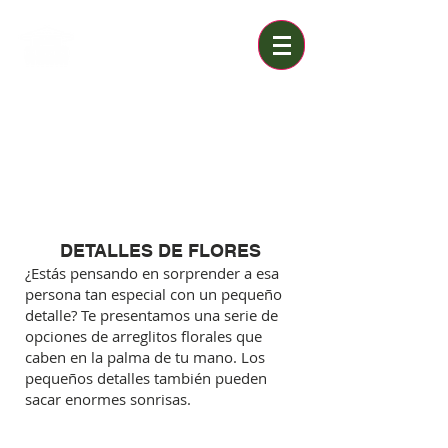
Floreria Sirius
Av. Raúl Ferrero 1319, La Molina, Lima, Perú
Teléfono:
495-2093
|
Celular/Whatsapp:
+51
998177804
Delivery de flores a todo Lima Metropolitana
DETALLES DE FLORES
¿Estás pensando en sorprender a esa
persona tan especial con un pequeño
detalle? Te presentamos una serie de
opciones de arreglitos florales que
caben en la palma de tu mano.
Los
pequeños detalles también pueden
sacar enormes sonrisas.